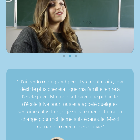
" J’ai perdu mon grand-père il y a neuf mois ; son
désir le plus cher était que ma famille rentre à
l’école juive. Ma mère a trouvé une publicité
d’école juive pour tous et a appelé quelques
semaines plus tard, et je suis rentrée et là tout a
changé pour moi, je me suis épanouie. Merci
maman et merci à l’école juive "