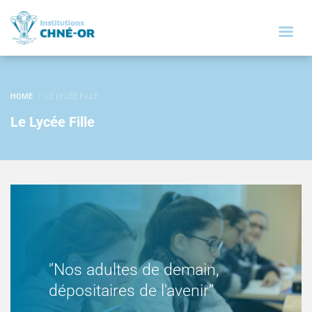
HOME
LE LYCÉE FILLE
Le Lycée Fille
'‘Nos adultes de demain,
dépositaires de l'avenir’’