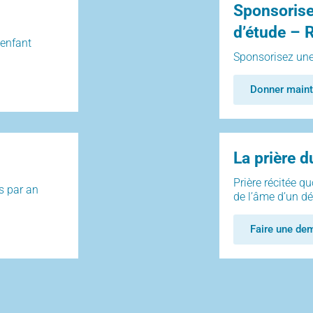
Sponsorise
d’étude – 
 enfant
Sponsorisez une
Donner maint
La prière 
Prière récitée q
s par an
de l’âme d’un dé
Faire une de