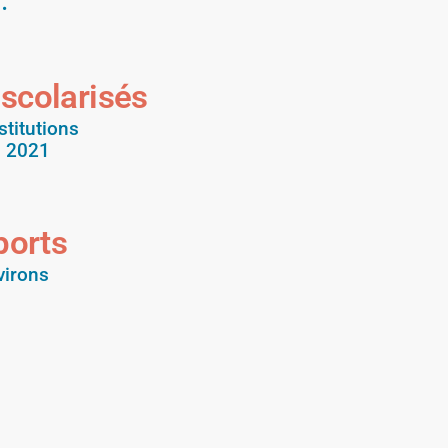
 scolarisés
stitutions
n 2021
ports
virons