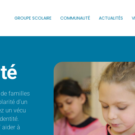
GROUPE SCOLAIRE
COMMUNAUTÉ
ACTUALITÉS
V
ité
de familles
larité d’un
ez un vécu
dentité.
 aider à