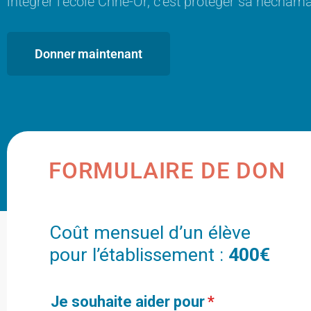
intégrer l’école Chné-Or, c’est protéger sa néchama
Donner maintenant
FORMULAIRE DE DON