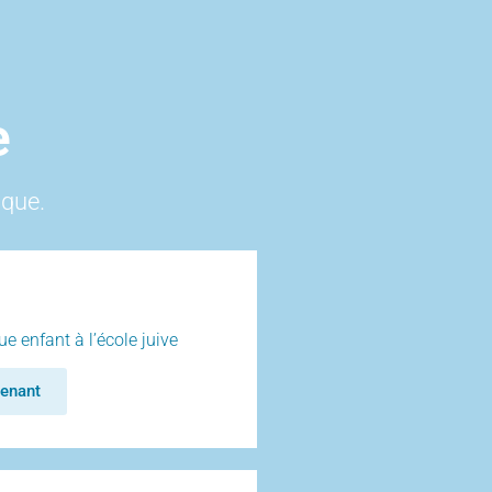
e
ique.
e enfant à l’école juive
enant