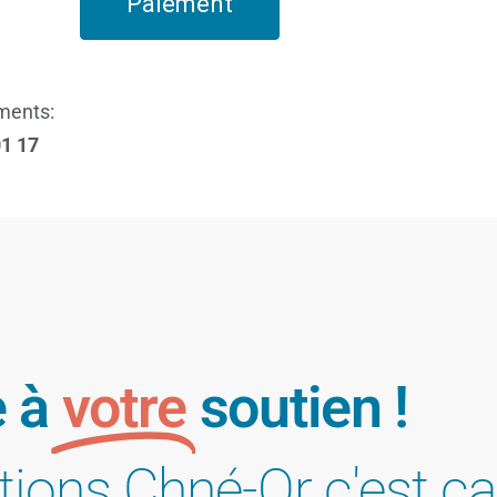
ments:
01 17
e à
votre
soutien !
utions Chné-Or c'est ça