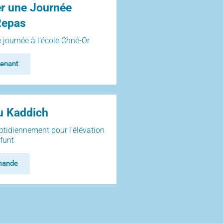
r une Journée
Repas
 journée à l’école Chné-Or
enant
du Kaddich
uotidiennement pour l’élévation
funt
mande