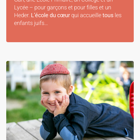
Lycée – pour garçons et pour filles et un
Heder.
L’école du cœur
qui accueille
tous
les
enfants juifs…