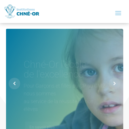
Chné-Or l'école
de l'excellence
Pour Garçons et filles du CP au CM2
nous sommes
au service de la réussite de nos
élèves
En savoir plus