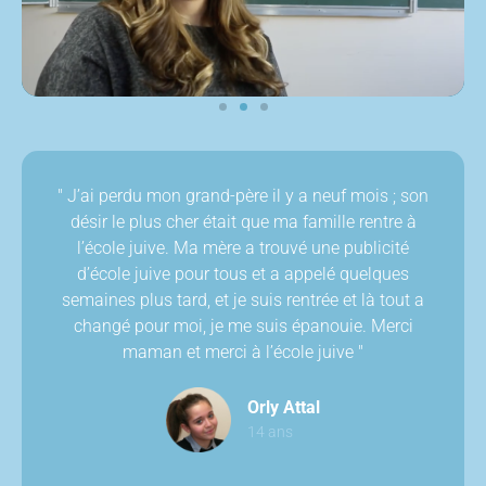
" J’ai perdu mon grand-père il y a neuf mois ; son
désir le plus cher était que ma famille rentre à
l’école juive. Ma mère a trouvé une publicité
d’école juive pour tous et a appelé quelques
semaines plus tard, et je suis rentrée et là tout a
changé pour moi, je me suis épanouie. Merci
maman et merci à l’école juive "
Orly Attal
14 ans