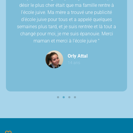
désir le plus cher était que ma famille rentre à
l’école juive. Ma mère a trouvé une publicité
d’école juive pour tous et a appelé quelques
semaines plus tard, et je suis rentrée et là tout a
changé pour moi, je me suis épanouie. Merci
maman et merci à l’école juive "
Orly Attal
14 ans