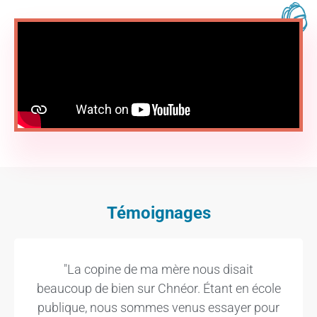
Témoignages
"La copine de ma mère nous disait
beaucoup de bien sur Chnéor. Étant en école
publique, nous sommes venus essayer pour